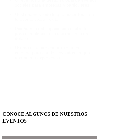
sociales para empresas y particulares.
Gestionamos todo lo que necesites para
tu evento sea un éxito.
Diseñamos del espacio con el cliente
para cumplir con sus aspiraciones en
detalle.
Usamos nuestro conocimiento en
catering para que los invitados tengan
una buena experiencia.
CONOCE ALGUNOS DE NUESTROS
EVENTOS